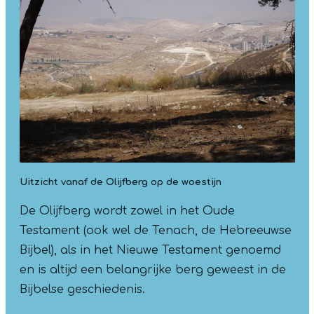
Uitzicht vanaf de Olijfberg op de woestijn
De Olijfberg wordt zowel in het Oude
Testament (ook wel de Tenach, de Hebreeuwse
Bijbel), als in het Nieuwe Testament genoemd
en is altijd een belangrijke berg geweest in de
Bijbelse geschiedenis.