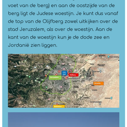
voet van de berg) en aan de oostzijde van de
berg ligt de Judese woestijn. Je kunt dus vanaf
de top van de Olijfberg zowel uitkijken over de
stad Jeruzalem, als over de woestijn. Aan de
kant van de woestijn kun je de dode zee en
Jordanië zien liggen.