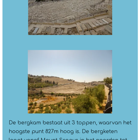
De bergkam bestaat uit 3 toppen, waarvan het
hoogste punt 827m hoog is. De bergketen