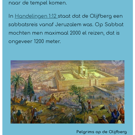
naar de tempel komen.
In
Handelingen 1:12
staat dat de Olijfberg een
sabbatsreis vanaf Jeruzalem was. Op Sabbat
mochten men maximaal 2000 el reizen, dat is
ongeveer 1200 meter.
Pelgrims op de Olijfberg