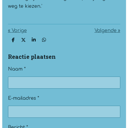
weg te kiezen.’
«
Vorige
Volgende
»
D
D
S
D
e
e
h
e
l
e
a
l
Reactie plaatsen
e
l
r
e
n
e
n
Naam *
E-mailadres *
Bericht *