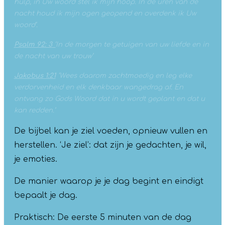
hulp, in Uw woord stel ik mijn hoop. In de uren van de
nacht houd ik mijn ogen geopend en overdenk ik Uw
woord’.
Psalm 92: 3
‘
In de morgen te getuigen van uw liefde en in
de nacht van uw trouw’
Jakobus 1:21
‘Wees daarom zachtmoedig en leg elke
verdorvenheid en elk denkbaar wangedrag af. En
ontvang zo Gods Woord dat in u wordt geplant en dat u
kan redden.’
De bijbel kan je ziel voeden, opnieuw vullen en
herstellen. ‘Je ziel’: dat zijn je gedachten, je wil,
je emoties.
De manier waarop je je dag begint en eindigt
bepaalt je dag.
Praktisch: De eerste 5 minuten van de dag