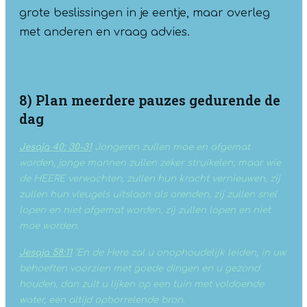
grote beslissingen in je eentje, maar overleg
met anderen en vraag advies.
8) Plan meerdere pauzes gedurende de
dag
Jesaja 40: 30-31
Jongeren zullen moe en afgemat
worden, jonge mannen zullen zeker struikelen;
maar wie
de HEERE verwachten, zullen hun kracht vernieuwen, zij
zullen hun vleugels uitslaan als arenden, zij zullen snel
lopen en niet afgemat worden, zij zullen lopen en niet
moe worden.
Jesaja 58:11
‘En de Here zal u onophoudelijk leiden, in uw
behoeften voorzien met goede dingen en u gezond
houden, dan zult u lijken op een tuin met voldoende
water, een altijd opborrelende bron.