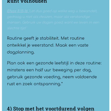
kunt volhouden
Efeze 5:15-16
‘
Let dus goed op welke weg u bewandelt,
gedraag u niet als dwazen, maar als verstandige
mensen. Gebruik uw dagen goed, want we leven in een
slechte tijd.’
Routine geeft je stabiliteit. Met routine
ontwikkel je weerstand. Maak een vaste
dagplanning.
Plan ook een gezonde leefstijl in deze routine:
minstens een half uur beweging per dag,
gebruik gezonde voeding, neem voldoende
rust en zoek ontspanning.*
4) Stop met het voortdurend volgen