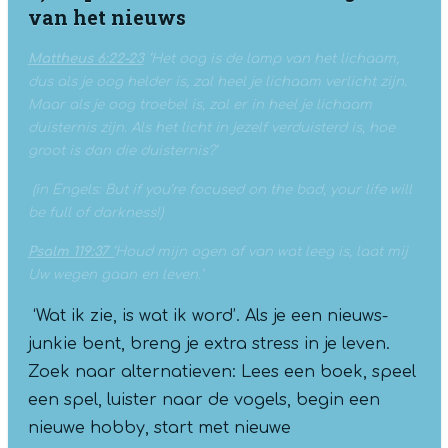
van het nieuws
Mattheus 6:22-23
‘Het oog is de lamp van het lichaam,
dus als je oog helder is, zal heel je lichaam verlicht zijn.
Maar als je oog troebel is, zal er in heel je lichaam
duisternis zijn. Als het licht in jezelf verduisterd is, hoe
groot is dan die duisternis?’
(in Engels: But if you’re focused on the bad, your life will
be full of darkness!)
Psalm 119:37
‘
Houd mijn ogen af van wat leeg is, laat mij
Uw wegen gaan en leven.’
‘Wat ik zie, is wat ik word’. Als je een nieuws-
junkie bent, breng je extra stress in je leven.
Zoek naar alternatieven: Lees een boek, speel
een spel, luister naar de vogels, begin een
nieuwe hobby, start met nieuwe