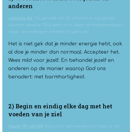
anderen
Jakobus 4:6
‘De genade die Hij schenkt is nog groter,
daarom staat er ‘God keert zich tegen de hoogmoedigen,
maar de nederigen schenkt Hij genade’
Het is niet gek dat je minder energie hebt, ook
al doe je minder dan normaal. Accepteer het.
Wees mild voor jezelf. En behandel jezelf en
anderen op de manier waarop God ons
benadert: met barmhartigheid.
2) Begin en eindig elke dag met het
voeden van je ziel
Psalm 119: 147-148
‘Nog voor het morgenlicht roep ik om