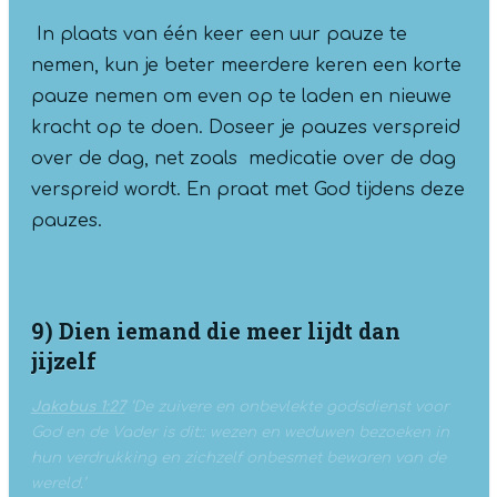
In plaats van één keer een uur pauze te
nemen, kun je beter meerdere keren een korte
pauze nemen om even op te laden en nieuwe
kracht op te doen. Doseer je pauzes verspreid
over de dag, net zoals medicatie over de dag
verspreid wordt. En praat met God tijdens deze
pauzes.
9) Dien iemand die meer lijdt dan
jijzelf
Jakobus 1:27
‘De zuivere en onbevlekte godsdienst voor
God en de Vader is dit:: wezen en weduwen bezoeken in
hun verdrukking en zichzelf onbesmet bewaren van de
wereld.’