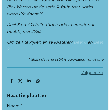
Dit is een samenvatting van twee preken van
Rick Warren uit de serie ‘A faith that works
when life doesn’t’.
Deel 8 en 9 ‘A faith that leads to emotional
health', mei 2020.
Om zelf te kijken en te luisteren:
Deel 8
en
Deel
9
*
Gezonde levensstijl is aanvulling van Artine
Volgende
»
D
D
S
D
e
e
h
e
l
e
a
l
Reactie plaatsen
e
l
r
e
n
e
n
Naam *