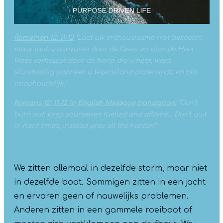
Romeinen 12: 11-12
‘
Laat uw enthousiasme niet bekoelen,
maar laat u aanvuren door de Geest en dien de Heer.
Wees verheugd door de hoop die u hebt, wees
standvastig wanneer u tegenstand ondervindt, en bid
onophoudelijk.’
Romans 12: 11-12 in English Message translation:
“Don't
burn out; keep yourselves fuelled and aflame… Don't quit
in hard times, instead pray all the harder!”
We zitten allemaal in dezelfde storm, maar niet
in dezelfde boot. Sommigen zitten in een jacht
en ervaren geen of nauwelijks problemen.
Anderen zitten in een gammele roeiboot of