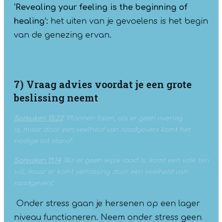
‘Revealing your feeling is the beginning of
healing’:
het uiten van je gevoelens is het begin
van de genezing ervan.
7) Vraag advies voordat je een grote
beslissing neemt
Spreuken 15:22
‘Plannen falen, als er geen overleg
is,
maar door een veelheid van raadgevers komt het
nodige tot stand’.
Spreuken 11:14
‘Als er geen wijze raad is, komt een volk ten
val,
maar er komt verlossing door een veelheid van
raadgevers’.
Onder stress gaan je hersenen op een lager
niveau functioneren. Neem onder stress geen